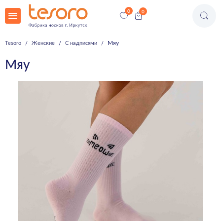
Мяу
Tesoro
Женские
С надписями
Мяу