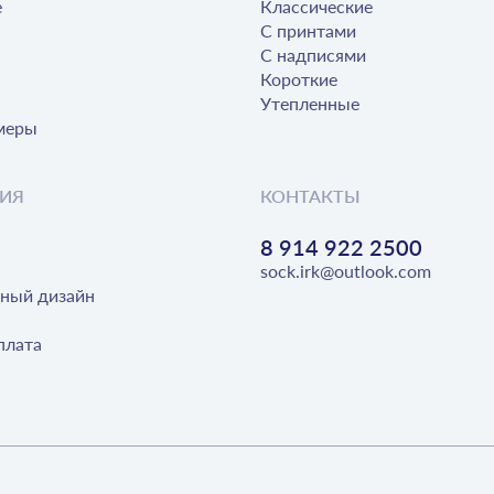
е
Классические
С принтами
С надписями
Короткие
Утепленные
меры
ИЯ
КОНТАКТЫ
8 914 922 2500
sock.irk@outlook.com
ный дизайн
плата