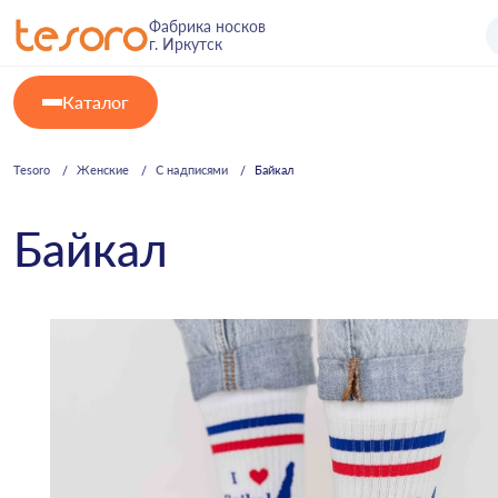
Фабрика носков
г. Иркутск
Каталог
Tesoro
Женские
С надписями
Байкал
Байкал