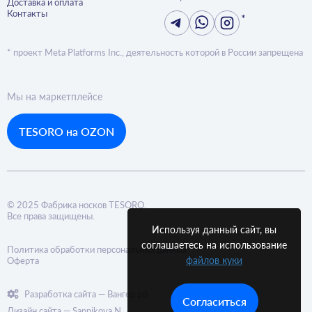
Доставка и оплата
Контакты
*
* проект Meta Platforms Inc., деятельность которой в России запрещена
Мы на маркетплейсе
TESORO на OZON
© 2025 Фабрика носков TESORO.
Все права защищены.
Используя данный сайт, вы
соглашаетесь на использование
Политика обработки персональных данных
файлов куки
Оферта
Разработка сайта — Вангер.рф
Согласиться
Дизайн сайта — Sannikova N.