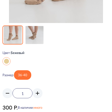
Цвет:
Бежевый
Размер:
36-40
300 Р.
В наличии:
много