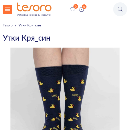
Утки Кря_син
Tesoro
Утки Кря_син