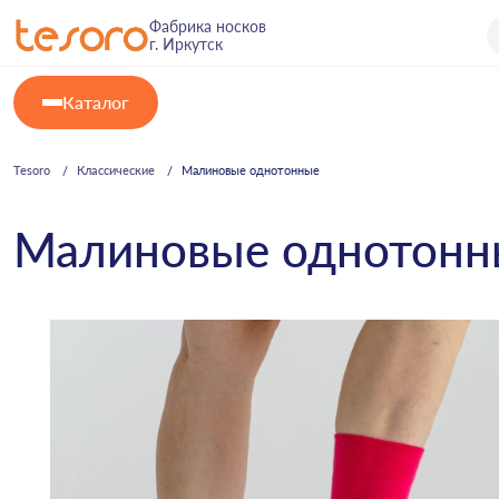
Фабрика носков
г. Иркутск
Каталог
Tesoro
Классические
Малиновые однотонные
Малиновые однотонн