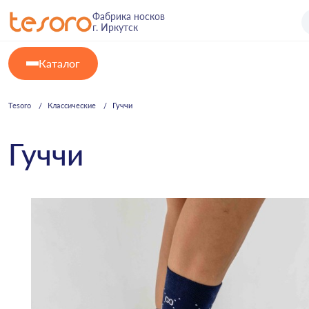
Фабрика носков
г. Иркутск
Каталог
Tesoro
Классические
Гуччи
Гуччи