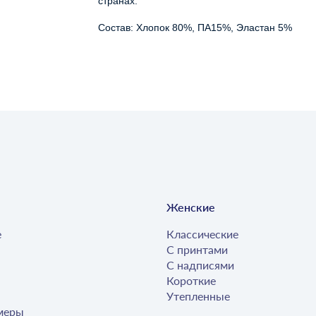
странах.
Состав: Хлопок 80%, ПА15%, Эластан 5%
Женские
е
Классические
С принтами
С надписями
Короткие
Утепленные
меры