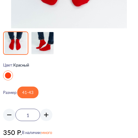
Цвет:
Красный
Размер:
41-43
350 Р.
В наличии:
много