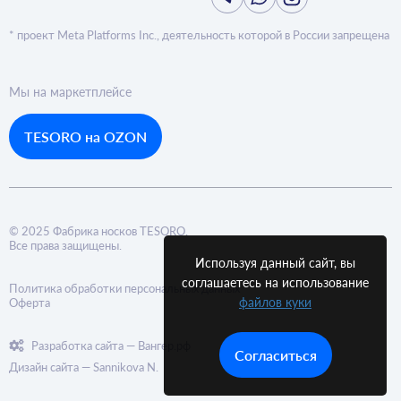
* проект Meta Platforms Inc., деятельность которой в России запрещена
Мы на маркетплейсе
TESORO на OZON
© 2025 Фабрика носков TESORO.
Все права защищены.
Используя данный сайт, вы
соглашаетесь на использование
Политика обработки персональных данных
файлов куки
Оферта
Разработка сайта — Вангер.рф
Согласиться
Дизайн сайта — Sannikova N.