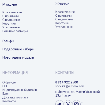
Женские
Мужские
Классические
Классические
С принтами
С принтами
С надписями
С надписями
Короткие
Короткие
Утепленные
Утепленные
Большие размеры
Гольфы
Подарочные наборы
Новогодние модели
ИНФОРМАЦИЯ
КОНТАКТЫ
О бренде
8 914 922 2500
ОПТ
sock.irk@outlook.com
Индивидуальный дизайн
г. Иркутск, ул. Марии Ульяновой,
Блог
13а, 4 этаж
Доставка и оплата
Контакты
*